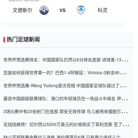
文德斯尔
科灵
VS
热门足球新闻
世界杯预选赛排名：中国国家队仍然以6分排名底部 进球差-13令人
震惊
您是如何获得世界第一的？巴西1-4阿根廷：Vinicius 0射击90分钟
内
世界杯预选赛-Wang Yudong首次亮相 中国国家足球队错过了世界
杯0-2
最佳中国超级联赛球队：港口的年轻球员在一场战斗中闻名 伊万放
弃了泰桑（Taishan）
3场比赛中有23张射门在底部 郭安无效传球 鸟儿被用来摆脱它
Setien痴迷于三名后卫
花钱找麻烦！切尔西以5200万美元的价格购买了菲利克斯 签了7年
并在半年内租了夏窗口
缺少英超联赛金靴位三连胜 海拉德落后6球 只有两个连续三个连续