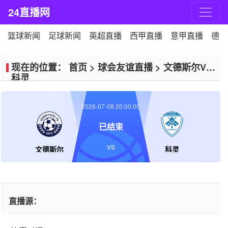
24直播网
篮球新闻
足球新闻
英超直播
西甲直播
意甲直播
德甲
现在的位置：
首页
>
球会友谊直播
>
文德斯尔VS
科灵
2026-07-08 20:00:00
已结束
VS
文德斯尔
科灵
直播源：