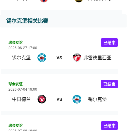
锡尔克堡相关比赛
球会友谊
已结束
2026-06-27 17:00
锡尔克堡
弗雷德里西亚
VS
球会友谊
已结束
2026-07-04 19:00
中日德兰
锡尔克堡
VS
球会友谊
已结束
2026-07-08 18:00