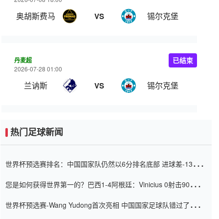
奥胡斯费马
锡尔克堡
VS
丹麦超
已结束
2026-07-28 01:00
兰讷斯
锡尔克堡
VS
热门足球新闻
世界杯预选赛排名：中国国家队仍然以6分排名底部 进球差-13令人
震惊
您是如何获得世界第一的？巴西1-4阿根廷：Vinicius 0射击90分钟
内
世界杯预选赛-Wang Yudong首次亮相 中国国家足球队错过了世界
杯0-2