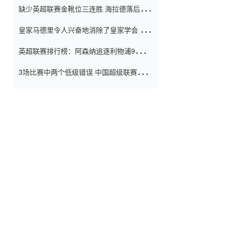
缺少英超联赛金靴位三连胜 海拉德落后6球
窗口
只有两个连续三个连续三靴
皇家马德里令人兴奋地消除了皇家学会 安
彭负责造成巨大的灾难！
英超联赛排行榜：阿森纳追逐利物浦9分 曼
联连续三件坏事
3场比赛中两个低级错误 中国超级联赛的前
守门员很老 是时候让位了 最好的继任者出
现