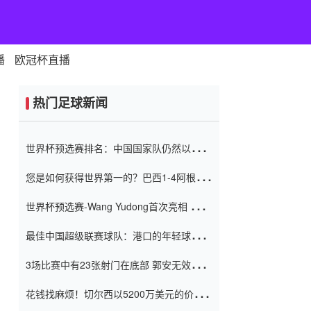
播
欧冠杯直播
热门足球新闻
世界杯预选赛排名：中国国家队仍然以6分
排名底部 进球差-13令人震惊
您是如何获得世界第一的？巴西1-4阿根
廷：Vinicius 0射击90分钟内
世界杯预选赛-Wang Yudong首次亮相 中国
国家足球队错过了世界杯0-2
最佳中国超级联赛球队：港口的年轻球员在
一场战斗中闻名 伊万放弃了泰桑
3场比赛中有23张射门在底部 郭安无效传球
（Taishan）
鸟儿被用来摆脱它 Setien痴迷于三名后卫
花钱找麻烦！切尔西以5200万美元的价格
购买了菲利克斯 签了7年 并在半年内租了夏