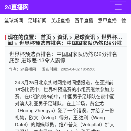
24直播网
篮球新闻
足球新闻
英超直播
西甲直播
意甲直播
德甲
现在的位置：
首页
>
资讯
>
足球资讯
>
世界杯新
闻
>
世界杯预选赛排名：中国国家队仍然以6分排
名底部 进球差-13令人震惊
世界杯预选赛排名：中国国家队仍然以6分排名
底部 进球差-13令人震惊
作者：
24直播网
发布时间：2025-04-02 18:45:00
24 3月25日北京实时网络时间据报道，在亚洲前
18场比赛中，世界杯预选赛的小组赛继续参加比
赛。在C组的第8轮中，中国男子足球队在家中面
对澳大利亚男子足球队。在上半场，黄金尤
（Huang Zhengyu）犯了一个错误，并给了一份
礼物，欧文（Irving）得分，王·达利（Wang
Dalei）的蝴蝶球员，维卢普莱（Velupilai）扩大