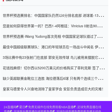
世界杯预选赛排名：中国国家队仍然以6分排名底部 进球差-13令人
震惊
您是如何获得世界第一的？巴西1-4阿根廷：Vinicius 0射击90分钟
内
世界杯预选赛-Wang Yudong首次亮相 中国国家足球队错过了世界
杯0-2
最佳中国超级联赛球队：港口的年轻球员在一场战斗中闻名 伊万放
弃了泰桑（Taishan）
3场比赛中有23张射门在底部 郭安无效传球 鸟儿被用来摆脱它
Setien痴迷于三名后卫
花钱找麻烦！切尔西以5200万美元的价格购买了菲利克斯 签了7年
并在半年内租了夏窗口
缺少英超联赛金靴位三连胜 海拉德落后6球 只有两个连续三个连续
三靴
皇家马德里令人兴奋地消除了皇家学会 安彭负责造成巨大的灾难！
24直播网☯️夏日☯️免费无插件在线免费观看NBA直播☯️,足球免费直播在线
直播☯️,足球季后赛直播在线观看免费☯️,足球在线直播免费观看直播无插件,