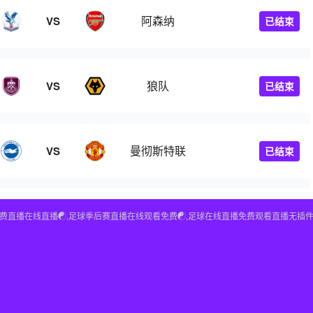
阿森纳
VS
已结束
狼队
VS
已结束
曼彻斯特联
VS
已结束
球免费直播在线直播☯️,足球季后赛直播在线观看免费☯️,足球在线直播免费观看直播无插