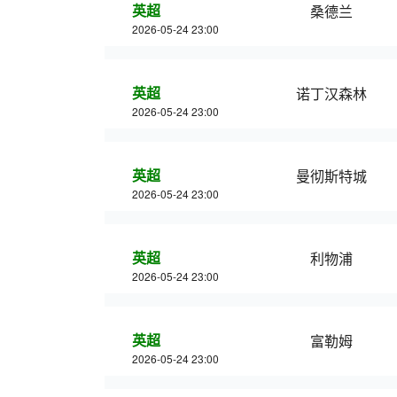
英超
桑德兰
2026-05-24 23:00
英超
诺丁汉森林
2026-05-24 23:00
英超
曼彻斯特城
2026-05-24 23:00
英超
利物浦
2026-05-24 23:00
英超
富勒姆
2026-05-24 23:00