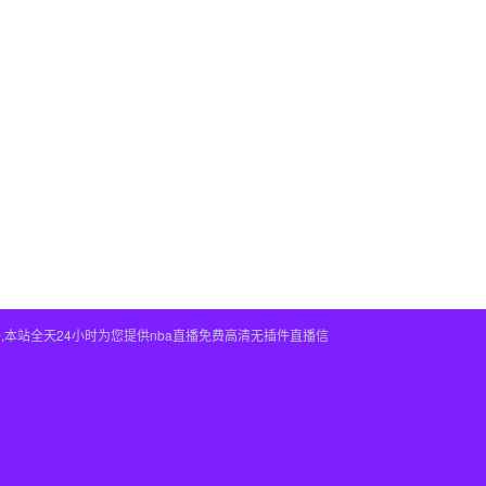
件,本站全天24小时为您提供nba直播免费高清无插件直播信