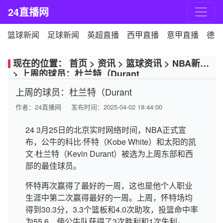
24直播网
篮球新闻
足球新闻
英超直播
西甲直播
意甲直播
德甲
现在的位置：
首页
>
资讯
>
篮球资讯
>
NBA新闻
>
上周的球员：杜兰特（Durant
上周的球员：杜兰特（Durant
作者：
24直播网
发布时间：2025-04-02 18:44:00
24 3月25日的北京实时网络时间，NBA正式宣
布，公牛的科比·怀特（Kobe White）和太阳的凯
文·杜兰特（Kevin Durant）被选为上周东部和西
部的最佳球员。
怀特再次赢得了最好的一周，这也是他个人职业
生涯中第二次赢得最好的一周。上周，怀特场均
得到30.3分，3.3个篮板和4.0次助攻，投篮命中率
为55.6，使公牛队获得了3次胜利和1次失利。