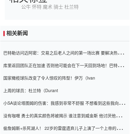
公牛
怀特
魔术
骑士
杜兰特
相关新闻
巴特勒访问迈阿密：交易之后老人之间的第一场比赛 要解决热情的
怨恨
库里返回团队正在加速 否则他可能会在下一天回到场地！巴特勒迈
阿密的纸牌游戏引起了人们的关注
国家橄榄球队改变了令人惊叹的阵型！伊万（Ivan
上周的球员：杜兰特（Durant
小SA谈论塔图姆的伤害：我感到非常不舒服 不想看到这些我向他
道歉
没有咖喱 勇士的真实颜色将被揭示 谁注意到威金斯 他讨厌他的老
老板
偷詹姆斯+杀死湖人！ 22岁的雷霆遗弃儿子上演了一个上帝的剧